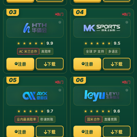
03
04
热门
热门
9.9
9.5
★ ★ ★ ★ ★
★ ★ ★ ★ ★
AC 米兰合作
高赔率
全球 IP 支持
多语言
注册
下载
注册
下载
05
06
热门
热门
9.7
9.6
★ ★ ★ ★ ★
★ ★ ★ ★ ★
业内最高赔率
秒速到账
国米合作
直播竞猜
注册
下载
注册
下载